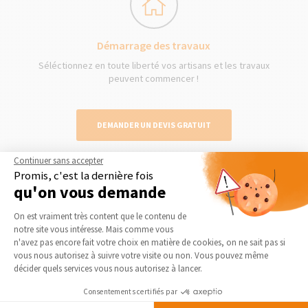
Démarrage des travaux
Séléctionnez en toute liberté vos artisans et les travaux
peuvent commencer !
DEMANDER UN DEVIS GRATUIT
Continuer sans accepter
Promis, c'est la dernière fois
qu'on vous demande
Plateforme de Gestion du Consentement 
Nos derniers conseils et actus
On est vraiment très content que le contenu de
notre site vous intéresse. Mais comme vous
Axeptio consent
n'avez pas encore fait votre choix en matière de cookies, on ne sait pas si
vous nous autorisez à suivre votre visite ou non. Vous pouvez même
décider quels services vous nous autorisez à lancer.
Consentements certifiés par