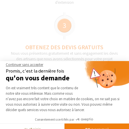
d’extension
3
OBTENEZ DES DEVIS GRATUITS
Nous vous présentons gratuitement et sans engagement les devis
des artisans que nous avons sélectionnés pour votre projet
Continuer sans accepter
Promis, c'est la dernière fois
qu'on vous demande
Plateforme de Gestion du Consentement 
4
On est vraiment très content que le contenu de
notre site vous intéresse. Mais comme vous
Axeptio consent
n'avez pas encore fait votre choix en matière de cookies, on ne sait pas si
vous nous autorisez à suivre votre visite ou non. Vous pouvez même
DÉMARRAGE DES TRAVAUX
décider quels services vous nous autorisez à lancer.
Sélectionnez en toute liberté vos artisans et les travaux peuvent
Consentements certifiés par
commencer !