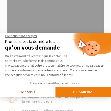
Continuer sans accepter
Promis, c'est la dernière fois
qu'on vous demande
Plateforme de Gestion du Consentement 
On est vraiment très content que le contenu de
notre site vous intéresse. Mais comme vous
Axeptio consent
n'avez pas encore fait votre choix en matière de cookies, on ne sait pas si
vous nous autorisez à suivre votre visite ou non. Vous pouvez même
Notre charte qualité
décider quels services vous nous autorisez à lancer.
Nos artisans s’engagent
Consentements certifiés par
Je choisis
OK pour moi
Le respect des délais annoncés pour
la remise du devis
Des travaux effectués par des