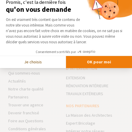
Promis, c'est la dernière fois
Salon et salle à manger : comment aménager un
qu'on vous demande
espace multifonction ?
Plateforme de Gestion du Consentement 
On est vraiment très content que le contenu de
notre site vous intéresse. Mais comme vous
Axeptio consent
n'avez pas encore fait votre choix en matière de cookies, on ne sait pas si
VOIR TOUS LES CONSEILS ET INFOS
vous nous autorisez à suivre votre visite ou non. Vous pouvez même
décider quels services vous nous autorisez à lancer.
Consentements certifiés par
Je choisis
OK pour moi
AGENCE DE LILLE-NORD
NOS DOMAINES
D’INTERVENTION
Qui sommes-nous
EXTENSION
Actualités
RÉNOVATION INTÉRIEURE
Notre charte qualité
TRAVAUX EXTÉRIEURS
Partenaires
Trouver une agence
NOS PARTENAIRES
Devenir franchisé
La Maison des Architectes
Foire aux Questions
Expert Bricolage
Conditions générales
Intégrer notre réseau