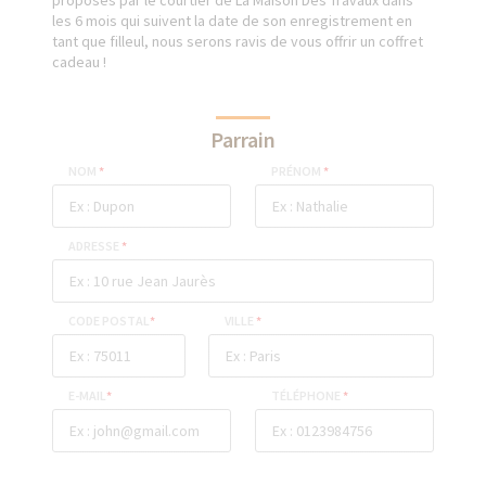
proposés par le courtier de La Maison Des Travaux dans
les 6 mois qui suivent la date de son enregistrement en
tant que filleul, nous serons ravis de vous offrir un coffret
cadeau !
Parrain
NOM
*
PRÉNOM
*
ADRESSE
*
CODE POSTAL
*
VILLE
*
E-MAIL
*
TÉLÉPHONE
*