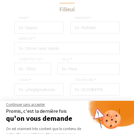
Filleul
NOM
*
PRÉNOM
*
ADRESSE
*
CODE POSTAL
*
VILLE
*
E-MAIL
*
TÉLÉPHONE
*
Continuer sans accepter
ENVOYER
Promis, c'est la dernière fois
qu'on vous demande
Plateforme de Gestion du Consentement 
On est vraiment très content que le contenu de