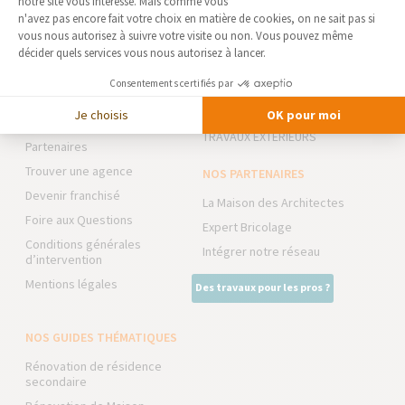
notre site vous intéresse. Mais comme vous
Axeptio consent
n'avez pas encore fait votre choix en matière de cookies, on ne sait pas si
vous nous autorisez à suivre votre visite ou non. Vous pouvez même
AGENCE DE LILLE-NORD
NOS DOMAINES
décider quels services vous nous autorisez à lancer.
D’INTERVENTION
Qui sommes-nous
Consentements certifiés par
EXTENSION
Actualités
RÉNOVATION INTÉRIEURE
Je choisis
OK pour moi
Notre charte qualité
TRAVAUX EXTÉRIEURS
Partenaires
Trouver une agence
NOS PARTENAIRES
Devenir franchisé
La Maison des Architectes
Foire aux Questions
Expert Bricolage
Conditions générales
Intégrer notre réseau
d’intervention
Mentions légales
Des travaux pour les pros ?
NOS GUIDES THÉMATIQUES
Rénovation de résidence
secondaire