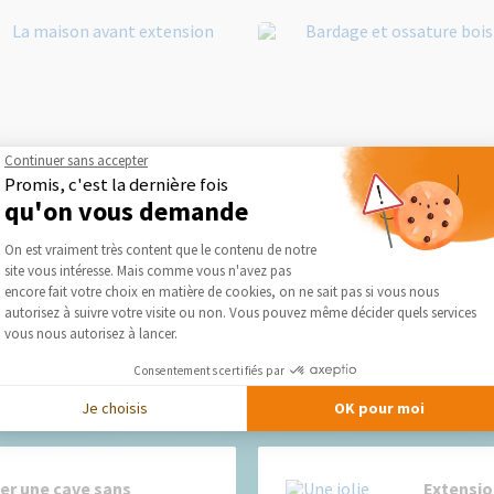
Continuer sans accepter
Promis, c'est la dernière fois
Extension de maison dans les
Extension de maison en bois
qu'on vous demande
Flandres
Saint André Lez Lille (59350
Plateforme de Gestion du Consentement :
On est vraiment très content que le contenu de notre
site vous intéresse. Mais comme vous n'avez pas
Axeptio consent
encore fait votre choix en matière de cookies, on ne sait pas si vous nous
autorisez à suivre votre visite ou non. Vous pouvez même décider quels services
vous nous autorisez à lancer.
Nos derniers conseils et actus
Consentements certifiés par
Je choisis
OK pour moi
 une cave sans
Extensio