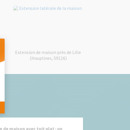
 à
Extension de maison près de Lille
)
(Houplines, 59116)
 Personnalisez vos Options
n de maison avec toit plat : un