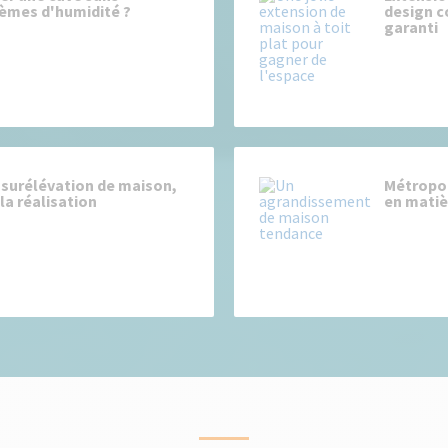
lèmes d'humidité ?
design c
garanti
 surélévation de maison,
Métropol
la réalisation
en matiè