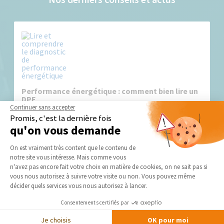
Performance énergétique : comment bien lire un
DPE
Continuer sans accepter
Promis, c'est la dernière fois
qu'on vous demande
Plateforme de Gestion du Consentement 
On est vraiment très content que le contenu de
notre site vous intéresse. Mais comme vous
Axeptio consent
n'avez pas encore fait votre choix en matière de cookies, on ne sait pas si
vous nous autorisez à suivre votre visite ou non. Vous pouvez même
décider quels services vous nous autorisez à lancer.
Travaux de transformation de maison : quelles
priorités pour une amélioration énergétique
Consentements certifiés par
optimale ?
Je choisis
OK pour moi
La rénovation globale est une démarche efficace pour