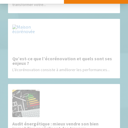
transformer votre...
Qu’est-ce que l’écorénovation et quels sont ses
enjeux ?
L’écorénovation consiste à améliorer les performances...
Audit énergétique : mieux vendre son bien