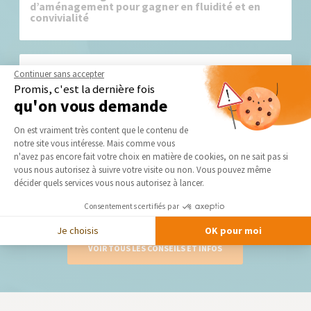
d’aménagement pour gagner en fluidité et en
convivialité
Continuer sans accepter
Promis, c'est la dernière fois
qu'on vous demande
Plateforme de Gestion du Consentement 
On est vraiment très content que le contenu de
notre site vous intéresse. Mais comme vous
Rénover sa cuisine sans tout casser
Axeptio consent
n'avez pas encore fait votre choix en matière de cookies, on ne sait pas si
vous nous autorisez à suivre votre visite ou non. Vous pouvez même
Vous aimeriez profiter d’une nouvelle cuisine, mais vous ne
décider quels services vous nous autorisez à lancer.
voulez pas pour...
Consentements certifiés par
Je choisis
OK pour moi
VOIR TOUS LES CONSEILS ET INFOS