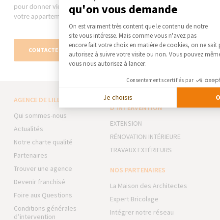
qu'on vous demande
pour donner vie à vos projets et transformer votre maison ou
votre appartement.
Plateforme de Gestion du Co
On est vraiment très content que le contenu de notre
site vous intéresse. Mais comme vous n'avez pas
Axeptio consent
encore fait votre choix en matière de cookies, on ne sait
CONTACTEZ-NOUS
autorisez à suivre votre visite ou non. Vous pouvez même
vous nous autorisez à lancer.
Consentements certifiés par
Je choisis
O
AGENCE DE LILLE-NORD
NOS DOMAINES
D’INTERVENTION
Qui sommes-nous
EXTENSION
Actualités
RÉNOVATION INTÉRIEURE
Notre charte qualité
TRAVAUX EXTÉRIEURS
Partenaires
Trouver une agence
NOS PARTENAIRES
Devenir franchisé
La Maison des Architectes
Foire aux Questions
Expert Bricolage
Conditions générales
Intégrer notre réseau
d’intervention