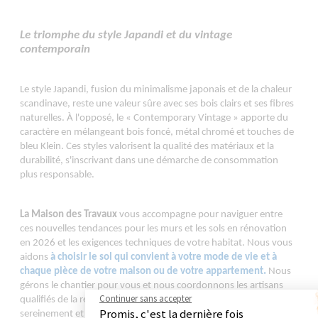
Le triomphe du style Japandi et du vintage
contemporain
Le style Japandi, fusion du minimalisme japonais et de la chaleur
scandinave, reste une valeur sûre avec ses bois clairs et ses fibres
naturelles. À l'opposé, le « Contemporary Vintage » apporte du
caractère en mélangeant bois foncé, métal chromé et touches de
bleu Klein. Ces styles valorisent la qualité des matériaux et la
durabilité, s'inscrivant dans une démarche de consommation
plus responsable.
La Maison des Travaux
vous accompagne pour naviguer entre
ces nouvelles tendances pour les murs et les sols en rénovation
en 2026 et les exigences techniques de votre habitat. Nous vous
aidons
à choisir le sol qui convient à votre mode de vie et à
.
chaque pièce de votre maison ou de votre appartement
Nous
gérons le chantier pour vous et nous coordonnons les artisans
Continuer sans accepter
qualifiés de la région lilloise pour vous garantir des travaux menés
Promis, c'est la dernière fois
sereinement et efficacement. Contactez-nous dès aujourd'hui