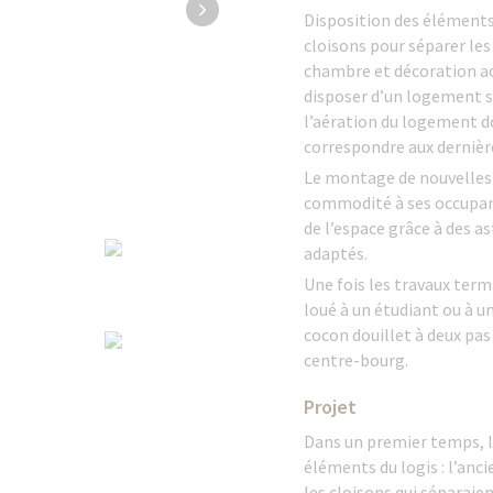
Disposition des éléments
cloisons pour séparer les
chambre et décoration act
disposer d’un logement sp
l’aération du logement do
correspondre aux dernière
Le montage de nouvelles c
commodité à ses occupant
de l’espace grâce à des a
adaptés.
Une fois les travaux ter
loué à un étudiant ou à un
cocon douillet à deux pa
centre-bourg.
Projet
Dans un premier temps, l
éléments du logis : l’anci
les cloisons qui séparaien