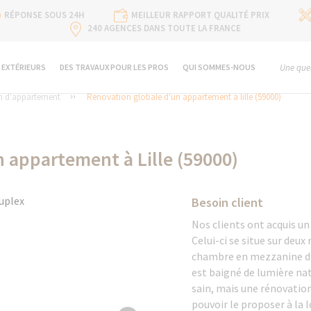
RÉPONSE SOUS 24H
MEILLEUR RAPPORT QUALITÉ PRIX
240 AGENCES DANS TOUTE LA FRANCE
 EXTÉRIEURS
DES TRAVAUX POUR LES PROS
QUI SOMMES-NOUS
Une ques
n d'appartement
Rénovation globale d'un appartement à lille (59000)
 appartement à Lille (59000)
Besoin client
Nos clients ont acquis un
Celui-ci se situe sur deux
chambre en mezzanine d’u
est baigné de lumière na
sain, mais une rénovation
pouvoir le proposer à la 