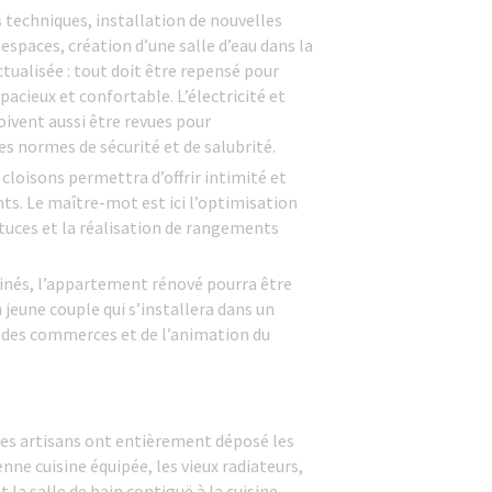
 techniques, installation de nouvelles
 espaces, création d’une salle d’eau dans la
ualisée : tout doit être repensé pour
acieux et confortable. L’électricité et
ivent aussi être revues pour
s normes de sécurité et de salubrité.
loisons permettra d’offrir intimité et
s. Le maître-mot est ici l’optimisation
stuces et la réalisation de rangements
minés, l’appartement rénové pourra être
 jeune couple qui s’installera dans un
s des commerces et de l’animation du
es artisans ont entièrement déposé les
enne cuisine équipée, les vieux radiateurs,
t la salle de bain contiguë à la cuisine