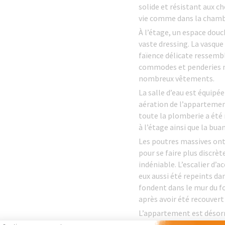
solide et résistant aux c
vie comme dans la chamb
À l’étage, un espace dou
vaste dressing. La vasque
faïence délicate ressembl
commodes et penderies 
nombreux vêtements.
La salle d’eau est équip
aération de l’appartement
toute la plomberie a été 
à l’étage ainsi que la bu
Les poutres massives ont 
pour se faire plus discrè
indéniable. L’escalier d’
eux aussi été repeints da
fondent dans le mur du f
après avoir été recouver
L’appartement est désorm
dernière génération, per