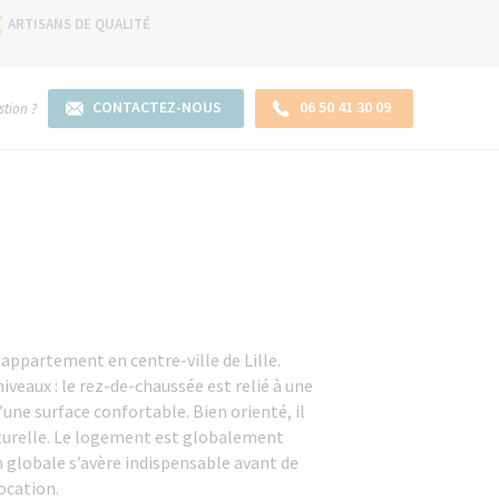
ARTISANS DE QUALITÉ
CONTACTEZ-NOUS
06 50 41 30 09
tion ?
 appartement en centre-ville de Lille.
 niveaux : le rez-de-chaussée est relié à une
ne surface confortable. Bien orienté, il
turelle. Le logement est globalement
 globale s’avère indispensable avant de
location.