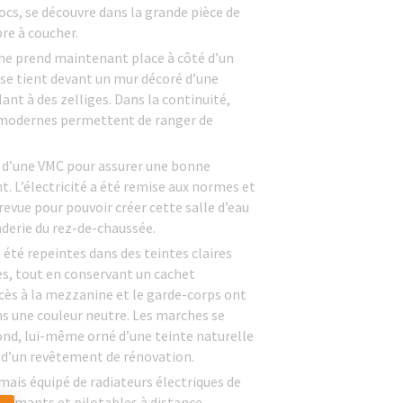
hocs, se découvre dans la grande pièce de
re à coucher.
che prend maintenant place à côté d’un
 se tient devant un mur décoré d’une
ant à des zelliges. Dans la continuité,
modernes permettent de ranger de
ée d’une VMC pour assurer une bonne
. L’électricité a été remise aux normes et
revue pour pouvoir créer cette salle d’eau
anderie du rez-de-chaussée.
été repeintes dans des teintes claires
tes, tout en conservant un cachet
accès à la mezzanine et le garde-corps ont
ns une couleur neutre. Les marches se
ond, lui-même orné d’une teinte naturelle
t d’un revêtement de rénovation.
ais équipé de radiateurs électriques de
formants et pilotables à distance.