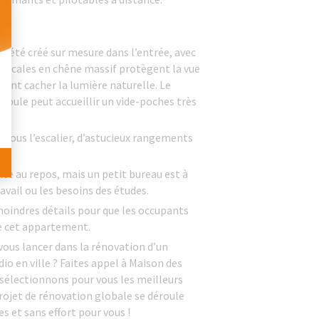
 Personnalisez vos Options
 été créé sur mesure dans l’entrée, avec
verticales en chêne massif protègent la vue
utant cacher la lumière naturelle. Le
ibule peut accueillir un vide-poches très
: sous l’escalier, d’astucieux rangements
te au repos, mais un petit bureau est à
avail ou les besoins des études.
moindres détails pour que les occupants
 cet appartement.
vous lancer dans la rénovation d’un
o en ville ? Faites appel à
Maison des
sélectionnons pour vous les meilleurs
rojet de rénovation globale se déroule
s et sans effort pour vous !