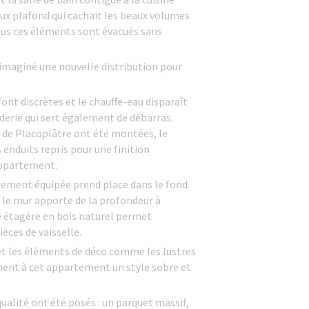
faux plafond qui cachait les beaux volumes
Tous ces éléments sont évacués sans
a imaginé une nouvelle distribution pour
.
font discrètes et le chauffe-eau disparaît
erie qui sert également de débarras.
s de Placoplâtre ont été montées, le
s enduits repris pour une finition
appartement.
rement équipée prend place dans le fond.
 le mur apporte de la profondeur à
e étagère en bois naturel permet
ièces de vaisselle.
t les éléments de déco comme les lustres
nent à cet appartement un style sobre et
qualité ont été posés : un parquet massif,