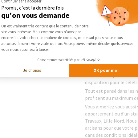
Continuer sans accepter
Promis, c'est la dernière fois
Les plus
qu'on vous demande
Plateforme de Gestion du Consentement :
Un meuble de séparation a
On est vraiment très content que le contenu de notre
un vestiaire. Les lattes 
site vous intéresse. Mais comme vous n'avez pas
des visiteurs sans pour a
Axeptio consent
encore fait votre choix en matière de cookies, on ne sait pas si vous nous
meuble à étagères du vest
autorisez à suivre votre visite ou non. Vous pouvez même décider quels services
vous nous autorisez à lancer.
pratique.
Aucun espace n’est perdu 
Consentements certifiés par
ont été disposés.
Je choisis
OK pour moi
La chambre spacieuse invi
disposition pour le télétr
Tout est pensé dans les 
profitent au maximum de
Vous aimeriez vous aussi 
appartement ou d’un studi
Travaux, Lille Nord.
Nous 
artisans pour que votre p
dans des conditions idéale