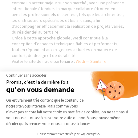
comme un acteur majeur sur son marché, avec une présence
internationale étendue. La marque collabore étroitement
avec les professionnels du secteur, tels que les architectes,
les distributeurs spécialisés et les artisans, afin
d’accompagner efficacement la réalisation de projets variés,
du résidentiel au tertiaire.
Grâce à cette approche globale, Wedi contribue à la
conception d’espaces techniques fiables et performants,
tout en répondant aux exigences actuelles en matière de
confort, de design et de durabilité.
Visiter le site de notre partenaire :
Wedi — Sanitaire
Continuer sans accepter
Promis, c'est la dernière fois
qu'on vous demande
AGENCE DE LILLE-NORD
NOS DOMAINES
D’INTERVENTION
Plateforme de Gestion du Consentement 
Qui sommes-nous
On est vraiment très content que le contenu de
EXTENSION
notre site vous intéresse. Mais comme vous
Actualités
Axeptio consent
RÉNOVATION INTÉRIEURE
n'avez pas encore fait votre choix en matière de cookies, on ne sait pas si
Notre charte qualité
vous nous autorisez à suivre votre visite ou non. Vous pouvez même
TRAVAUX EXTÉRIEURS
Partenaires
décider quels services vous nous autorisez à lancer.
Trouver une agence
NOS PARTENAIRES
Consentements certifiés par