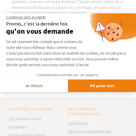
gammes couvrent un large éventail d’applications, allant de la
rénovation de façade à la pose de carrelage, en passant par
l’isolation et la préparation des supports.
Continuer sans accepter
Implantée sur l’ensemble du territoire français, Weber
Promis, c'est la dernière fois
s’appuie sur un réseau solide composé de nombreux sites de
qu'on vous demande
production et de distribution, ainsi que de milliers de points
de vente. Cette proximité lui permet d’assurer une grande
Plateforme de Gestion du Consentement 
réactivité et un accompagnement de qualité pour tous les
On est vraiment très content que le contenu de
projets, quels que soient leur envergure et leur complexité.
notre site vous intéresse. Mais comme vous
Axeptio consent
Engagée dans une démarche durable, la marque œuvre
n'avez pas encore fait votre choix en matière de cookies, on ne sait pas si
également pour proposer des solutions respectueuses de
vous nous autorisez à suivre votre visite ou non. Vous pouvez même
l’environnement, contribuant à l’amélioration de la
décider quels services vous nous autorisez à lancer.
performance énergétique des bâtiments et à la réduction de
Consentements certifiés par
leur impact écologique.
Visiter le site de notre partenaire :
Weber — Façade
Je choisis
OK pour moi
AGENCE DE LILLE-NORD
NOS DOMAINES
D’INTERVENTION
Qui sommes-nous
EXTENSION
Actualités
RÉNOVATION INTÉRIEURE
Notre charte qualité