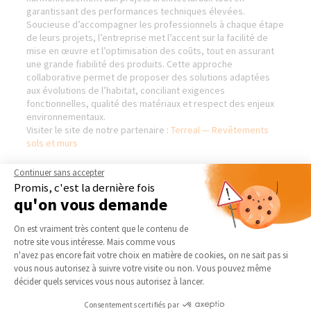
garantissant des performances techniques élevées.
Soucieuse d’accompagner les professionnels à chaque étape
de leurs projets, l’entreprise met l’accent sur la facilité de
mise en œuvre et l’optimisation des coûts, tout en assurant
une grande fiabilité des produits. Cette approche
collaborative permet de proposer des solutions adaptées
aux évolutions de l’habitat, conciliant exigences
fonctionnelles, qualité des matériaux et respect des enjeux
environnementaux.
Visiter le site de notre partenaire :
Terreal — Revêtements
sols et murs
Continuer sans accepter
Promis, c'est la dernière fois
qu'on vous demande
AGENCE DE LILLE-NORD
NOS DOMAINES
D’INTERVENTION
Plateforme de Gestion du Consentement 
Qui sommes-nous
On est vraiment très content que le contenu de
EXTENSION
notre site vous intéresse. Mais comme vous
Actualités
Axeptio consent
n'avez pas encore fait votre choix en matière de cookies, on ne sait pas si
RÉNOVATION INTÉRIEURE
Notre charte qualité
vous nous autorisez à suivre votre visite ou non. Vous pouvez même
TRAVAUX EXTÉRIEURS
décider quels services vous nous autorisez à lancer.
Partenaires
Trouver une agence
NOS PARTENAIRES
Consentements certifiés par