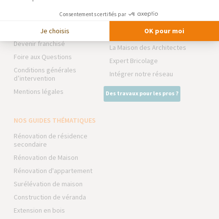
Notre charte qualité
TRAVAUX EXTÉRIEURS
Consentements certifiés par
Partenaires
Trouver une agence
Je choisis
OK pour moi
NOS PARTENAIRES
Devenir franchisé
La Maison des Architectes
Foire aux Questions
Expert Bricolage
Conditions générales
Intégrer notre réseau
d’intervention
Mentions légales
Des travaux pour les pros ?
NOS GUIDES THÉMATIQUES
Rénovation de résidence
secondaire
Rénovation de Maison
Rénovation d'appartement
Surélévation de maison
Construction de véranda
Extension en bois