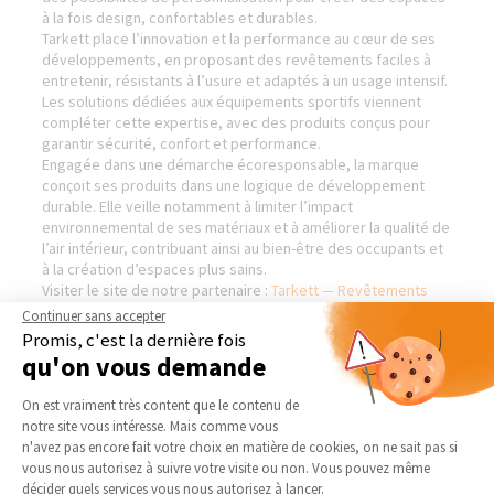
à la fois design, confortables et durables.
Tarkett place l’innovation et la performance au cœur de ses
développements, en proposant des revêtements faciles à
entretenir, résistants à l’usure et adaptés à un usage intensif.
Les solutions dédiées aux équipements sportifs viennent
compléter cette expertise, avec des produits conçus pour
garantir sécurité, confort et performance.
Engagée dans une démarche écoresponsable, la marque
conçoit ses produits dans une logique de développement
durable. Elle veille notamment à limiter l’impact
environnemental de ses matériaux et à améliorer la qualité de
l’air intérieur, contribuant ainsi au bien-être des occupants et
à la création d’espaces plus sains.
Visiter le site de notre partenaire :
Tarkett — Revêtements
sols et murs
Continuer sans accepter
Promis, c'est la dernière fois
qu'on vous demande
Plateforme de Gestion du Consentement 
On est vraiment très content que le contenu de
AGENCE DE LILLE-NORD
NOS DOMAINES
D’INTERVENTION
notre site vous intéresse. Mais comme vous
Qui sommes-nous
Axeptio consent
n'avez pas encore fait votre choix en matière de cookies, on ne sait pas si
EXTENSION
vous nous autorisez à suivre votre visite ou non. Vous pouvez même
Actualités
décider quels services vous nous autorisez à lancer.
RÉNOVATION INTÉRIEURE