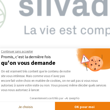
Continuer sans accepter
Promis, c'est la dernière fois
qu'on vous demande
Plateforme de Gestion du Consentement :
rançais spécialisé dans la fabrication de lames de terrasse, de clôt
On est vraiment très content que le contenu de notre
propose des solutions durables et esthétiques pour l’aménagement
site vous intéresse. Mais comme vous n'avez pas
Axeptio consent
rculaire, Silvadec conçoit des matériaux composites innovants, 
encore fait votre choix en matière de cookies, on ne sait pas si vous nous
dent aux besoins des particuliers comme des professionnels pour des
autorisez à suivre votre visite ou non. Vous pouvez même décider quels services
vous nous autorisez à lancer.
ec — Jardin et Terrasse
Consentements certifiés par
Je choisis
OK pour moi