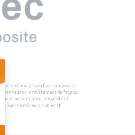
 Personnalisez vos Options
ures et de bardages en bois composite.
 extérieur et le revêtement de façade.
alliant performance, longévité et
 projets extérieurs fiables et