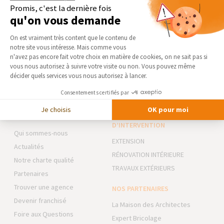
Confort :
nous nous engageons à assurer le bien-être et la
Promis, c'est la dernière fois
sécurité de nos clients comme de nos collaborateurs, en
qu'on vous demande
agissant avec transparence et responsabilité.
Plateforme de Gestion du Consentement 
Bienveillance :
nous plaçons l’humain au cœur de nos
On est vraiment très content que le contenu de
priorités en soutenant un environnement de travail inclusif et
notre site vous intéresse. Mais comme vous
respectueux. Conscients de notre impact, nous agissons
Axeptio consent
n'avez pas encore fait votre choix en matière de cookies, on ne sait pas si
également en faveur de la société et de l’environnement.
vous nous autorisez à suivre votre visite ou non. Vous pouvez même
Visiter le site de notre partenaire :
SFA — Sanitaire
décider quels services vous nous autorisez à lancer.
Consentements certifiés par
Je choisis
OK pour moi
AGENCE DE LILLE-NORD
NOS DOMAINES
D’INTERVENTION
Qui sommes-nous
EXTENSION
Actualités
RÉNOVATION INTÉRIEURE
Notre charte qualité
TRAVAUX EXTÉRIEURS
Partenaires
Trouver une agence
NOS PARTENAIRES
Devenir franchisé
La Maison des Architectes
Foire aux Questions
Expert Bricolage