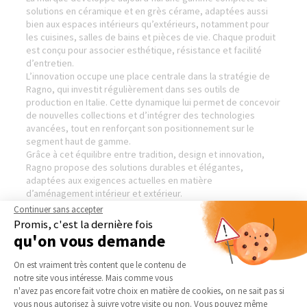
solutions en céramique et en grès cérame, adaptées aussi
bien aux espaces intérieurs qu’extérieurs, notamment pour
les cuisines, salles de bains et pièces de vie. Chaque produit
est conçu pour associer esthétique, résistance et facilité
d’entretien.
L’innovation occupe une place centrale dans la stratégie de
Ragno, qui investit régulièrement dans ses outils de
production en Italie. Cette dynamique lui permet de concevoir
de nouvelles collections et d’intégrer des technologies
avancées, tout en renforçant son positionnement sur le
segment haut de gamme.
Grâce à cet équilibre entre tradition, design et innovation,
Ragno propose des solutions durables et élégantes,
adaptées aux exigences actuelles en matière
d’aménagement intérieur et extérieur.
Visiter le site de notre partenaire :
Ragno — Revêtements
Continuer sans accepter
sols et murs
Promis, c'est la dernière fois
qu'on vous demande
Plateforme de Gestion du Consentement 
On est vraiment très content que le contenu de
notre site vous intéresse. Mais comme vous
AGENCE DE LILLE-NORD
NOS DOMAINES
Axeptio consent
D’INTERVENTION
n'avez pas encore fait votre choix en matière de cookies, on ne sait pas si
Qui sommes-nous
vous nous autorisez à suivre votre visite ou non. Vous pouvez même