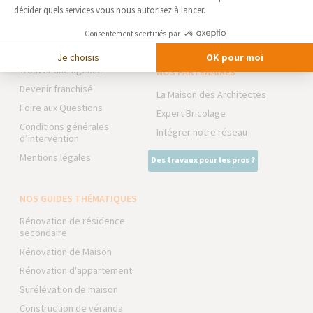
EXTENSION
décider quels services vous nous autorisez à lancer.
Actualités
RÉNOVATION INTÉRIEURE
Notre charte qualité
Consentements certifiés par
TRAVAUX EXTÉRIEURS
Partenaires
Je choisis
OK pour moi
Trouver une agence
NOS PARTENAIRES
Devenir franchisé
La Maison des Architectes
Foire aux Questions
Expert Bricolage
Conditions générales
Intégrer notre réseau
d’intervention
Mentions légales
Des travaux pour les pros ?
NOS GUIDES THÉMATIQUES
Rénovation de résidence
secondaire
Rénovation de Maison
Rénovation d'appartement
Surélévation de maison
Construction de véranda