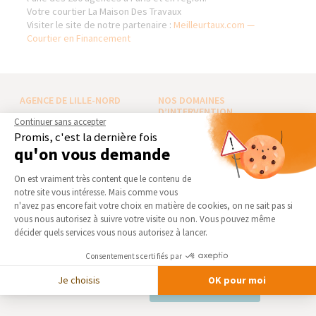
Votre courtier La Maison Des Travaux
Visiter le site de notre partenaire :
Meilleurtaux.com —
Courtier en Financement
AGENCE DE LILLE-NORD
NOS DOMAINES
D’INTERVENTION
Continuer sans accepter
Qui sommes-nous
EXTENSION
Promis, c'est la dernière fois
Actualités
qu'on vous demande
RÉNOVATION INTÉRIEURE
Notre charte qualité
Plateforme de Gestion du Consentement 
TRAVAUX EXTÉRIEURS
On est vraiment très content que le contenu de
Partenaires
notre site vous intéresse. Mais comme vous
Trouver une agence
NOS PARTENAIRES
Axeptio consent
n'avez pas encore fait votre choix en matière de cookies, on ne sait pas si
Devenir franchisé
vous nous autorisez à suivre votre visite ou non. Vous pouvez même
La Maison des Architectes
décider quels services vous nous autorisez à lancer.
Foire aux Questions
Expert Bricolage
Conditions générales
Consentements certifiés par
Intégrer notre réseau
d’intervention
Je choisis
OK pour moi
Mentions légales
Des travaux pour les pros ?