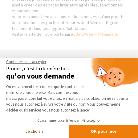
ainsi à créer des espaces intérieurs agréables, fonctionnels
et harmonieux.
Adaptées aussi bien aux constructions neuves qu’aux projets
de rénovation, les portes intérieures Jeld-Wen s’intègrent
facilement dans tous types d’habitations.
Visiter le site de notre partenaire :
Jeld-Wen — Menuiserie
AGENCE DE LILLE-NORD
NOS DOMAINES
Continuer sans accepter
D’INTERVENTION
Promis, c'est la dernière fois
Qui sommes-nous
qu'on vous demande
EXTENSION
Actualités
Plateforme de Gestion du Consentement 
RÉNOVATION INTÉRIEURE
On est vraiment très content que le contenu de
Notre charte qualité
TRAVAUX EXTÉRIEURS
notre site vous intéresse. Mais comme vous
Partenaires
Axeptio consent
n'avez pas encore fait votre choix en matière de cookies, on ne sait pas si
Trouver une agence
vous nous autorisez à suivre votre visite ou non. Vous pouvez même
NOS PARTENAIRES
décider quels services vous nous autorisez à lancer.
Devenir franchisé
La Maison des Architectes
Foire aux Questions
Consentements certifiés par
Expert Bricolage
Conditions générales
Je choisis
OK pour moi
Intégrer notre réseau
d’intervention