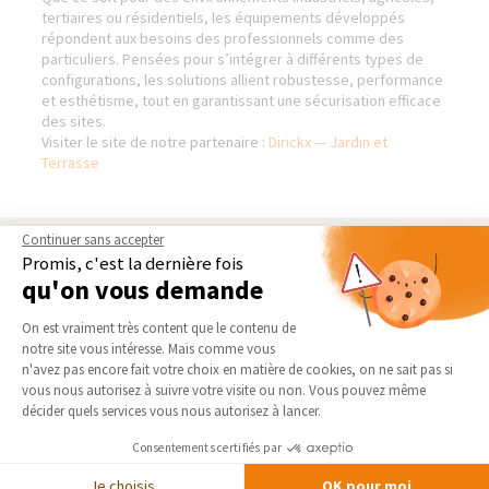
tertiaires ou résidentiels, les équipements développés
répondent aux besoins des professionnels comme des
particuliers. Pensées pour s’intégrer à différents types de
configurations, les solutions allient robustesse, performance
et esthétisme, tout en garantissant une sécurisation efficace
des sites.
Visiter le site de notre partenaire :
Dirickx — Jardin et
Terrasse
Continuer sans accepter
AGENCE DE LILLE-NORD
NOS DOMAINES
Promis, c'est la dernière fois
D’INTERVENTION
qu'on vous demande
Qui sommes-nous
EXTENSION
Plateforme de Gestion du Consentement 
Actualités
On est vraiment très content que le contenu de
RÉNOVATION INTÉRIEURE
notre site vous intéresse. Mais comme vous
Notre charte qualité
Axeptio consent
TRAVAUX EXTÉRIEURS
n'avez pas encore fait votre choix en matière de cookies, on ne sait pas si
Partenaires
vous nous autorisez à suivre votre visite ou non. Vous pouvez même
Trouver une agence
décider quels services vous nous autorisez à lancer.
NOS PARTENAIRES
Devenir franchisé
La Maison des Architectes
Consentements certifiés par
Foire aux Questions
Expert Bricolage
Je choisis
OK pour moi