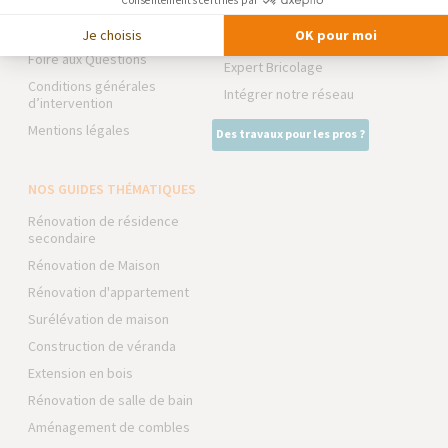
Consentements certifiés par
Trouver une agence
NOS PARTENAIRES
Devenir franchisé
Je choisis
OK pour moi
La Maison des Architectes
Foire aux Questions
Expert Bricolage
Conditions générales
Intégrer notre réseau
d’intervention
Mentions légales
Des travaux pour les pros ?
NOS GUIDES THÉMATIQUES
Rénovation de résidence
secondaire
Rénovation de Maison
Rénovation d'appartement
Surélévation de maison
Construction de véranda
Extension en bois
Rénovation de salle de bain
Aménagement de combles