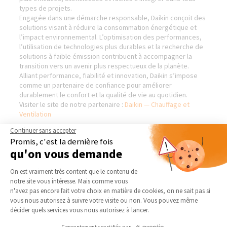
types de projets.
Engagée dans une démarche responsable, Daikin conçoit des
solutions visant à réduire la consommation énergétique et
l’impact environnemental. L’optimisation des performances,
l’utilisation de technologies plus durables et la recherche de
solutions à faible émission contribuent à accompagner la
transition vers un avenir plus respectueux de la planète.
Alliant performance, fiabilité et innovation, Daikin s’impose
comme un partenaire de confiance pour améliorer
durablement le confort et la qualité de vie au quotidien.
Visiter le site de notre partenaire :
Daikin — Chauffage et
Ventilation
Continuer sans accepter
Promis, c'est la dernière fois
qu'on vous demande
AGENCE DE LILLE-NORD
NOS DOMAINES
Plateforme de Gestion du Consentement 
D’INTERVENTION
On est vraiment très content que le contenu de
Qui sommes-nous
notre site vous intéresse. Mais comme vous
EXTENSION
Actualités
Axeptio consent
n'avez pas encore fait votre choix en matière de cookies, on ne sait pas si
RÉNOVATION INTÉRIEURE
vous nous autorisez à suivre votre visite ou non. Vous pouvez même
Notre charte qualité
TRAVAUX EXTÉRIEURS
décider quels services vous nous autorisez à lancer.
Partenaires