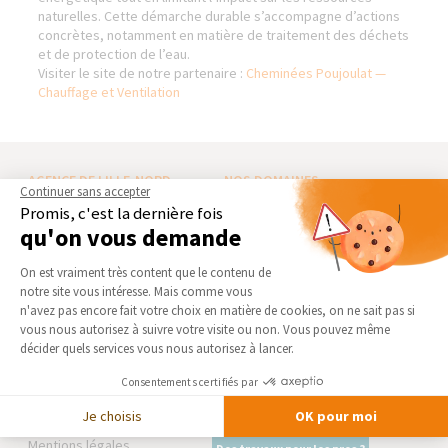
naturelles. Cette démarche durable s’accompagne d’actions
concrètes, notamment en matière de traitement des déchets
et de protection de l’eau.
Visiter le site de notre partenaire :
Cheminées Poujoulat —
Chauffage et Ventilation
AGENCE DE LILLE-NORD
NOS DOMAINES
Continuer sans accepter
D’INTERVENTION
Promis, c'est la dernière fois
Qui sommes-nous
EXTENSION
qu'on vous demande
Actualités
RÉNOVATION INTÉRIEURE
Plateforme de Gestion du Consentement 
Notre charte qualité
On est vraiment très content que le contenu de
TRAVAUX EXTÉRIEURS
notre site vous intéresse. Mais comme vous
Partenaires
Axeptio consent
n'avez pas encore fait votre choix en matière de cookies, on ne sait pas si
Trouver une agence
NOS PARTENAIRES
vous nous autorisez à suivre votre visite ou non. Vous pouvez même
Devenir franchisé
décider quels services vous nous autorisez à lancer.
La Maison des Architectes
Foire aux Questions
Expert Bricolage
Consentements certifiés par
Conditions générales
Intégrer notre réseau
Je choisis
OK pour moi
d’intervention
Mentions légales