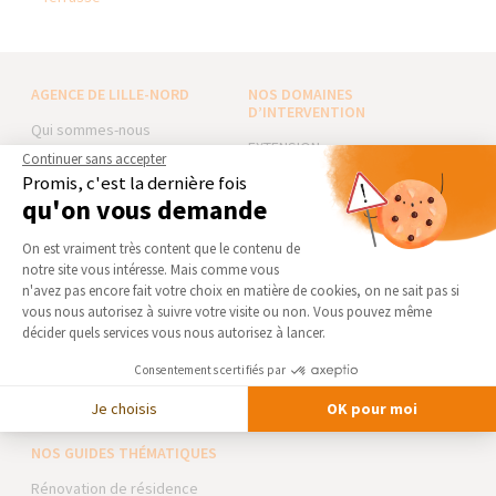
AGENCE DE LILLE-NORD
NOS DOMAINES
D’INTERVENTION
Qui sommes-nous
EXTENSION
Actualités
Continuer sans accepter
RÉNOVATION INTÉRIEURE
Promis, c'est la dernière fois
Notre charte qualité
qu'on vous demande
TRAVAUX EXTÉRIEURS
Partenaires
Plateforme de Gestion du Consentement 
Trouver une agence
On est vraiment très content que le contenu de
NOS PARTENAIRES
notre site vous intéresse. Mais comme vous
Devenir franchisé
Axeptio consent
La Maison des Architectes
n'avez pas encore fait votre choix en matière de cookies, on ne sait pas si
Foire aux Questions
vous nous autorisez à suivre votre visite ou non. Vous pouvez même
Expert Bricolage
décider quels services vous nous autorisez à lancer.
Conditions générales
Intégrer notre réseau
d’intervention
Consentements certifiés par
Mentions légales
Des travaux pour les pros ?
Je choisis
OK pour moi
NOS GUIDES THÉMATIQUES
Rénovation de résidence