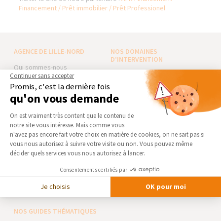
Financement / Prêt immobilier / Prêt Professionel
AGENCE DE LILLE-NORD
NOS DOMAINES
D’INTERVENTION
Qui sommes-nous
EXTENSION
Continuer sans accepter
Actualités
Promis, c'est la dernière fois
RÉNOVATION INTÉRIEURE
Notre charte qualité
qu'on vous demande
TRAVAUX EXTÉRIEURS
Partenaires
Plateforme de Gestion du Consentement 
On est vraiment très content que le contenu de
Trouver une agence
NOS PARTENAIRES
notre site vous intéresse. Mais comme vous
Axeptio consent
Devenir franchisé
n'avez pas encore fait votre choix en matière de cookies, on ne sait pas si
La Maison des Architectes
vous nous autorisez à suivre votre visite ou non. Vous pouvez même
Foire aux Questions
Expert Bricolage
décider quels services vous nous autorisez à lancer.
Conditions générales
Intégrer notre réseau
d’intervention
Consentements certifiés par
Mentions légales
Des travaux pour les pros ?
Je choisis
OK pour moi
NOS GUIDES THÉMATIQUES